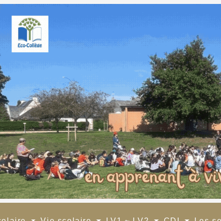
colaire
Vie scolaire
LV1 ~ LV2
CDI
Les s