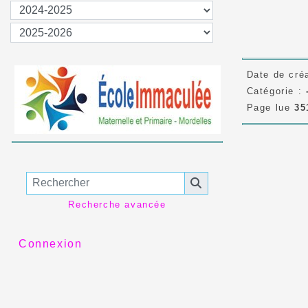
Date de cré
Catégorie :
Page lue
35
Recherche avancée
Connexion