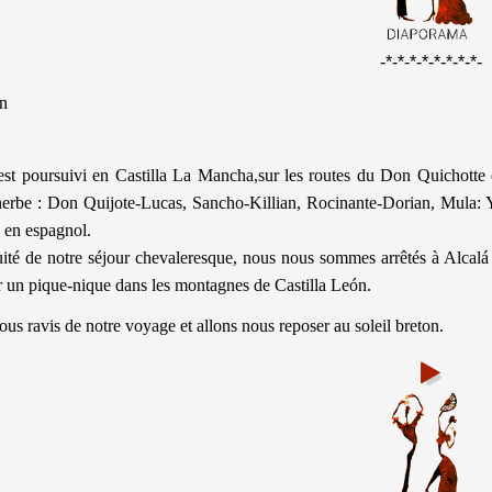
-*-*-*-*-*-*-*-*-
n
’est poursuivi en Castilla La Mancha,sur les routes du Don Quichotte
rbe : Don Quijote-Lucas, Sancho-Killian, Rocinante-Dorian, Mula: Yaë
u en espagnol.
ité de notre séjour chevaleresque, nous nous sommes arrêtés à Alcalá 
r un pique-nique dans les montagnes de Castilla León.
s ravis de notre voyage et allons nous reposer au soleil breton.