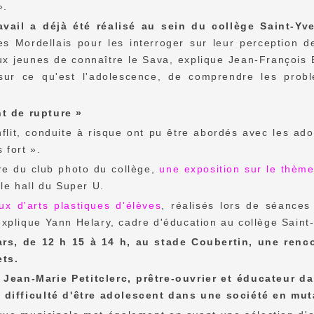
».
avail a déjà été réalisé au sein du collège Saint-Yv
es Mordellais pour les interroger sur leur perception 
x jeunes de connaître le Sava, explique Jean-François B
sur ce qu'est l'adolescence, de comprendre les probl
t de rupture »
flit, conduite à risque ont pu être abordés avec les ad
 fort ».
re du club photo du collège,
une exposition sur le thèm
 le hall du Super U.
ux d'arts plastiques d'élèves
, réalisés lors de séance
xplique Yann Helary, cadre d'éducation au collège Saint
rs, de 12 h 15 à 14 h, au stade Coubertin, une renc
ets.
 Jean-Marie Petitclerc, prêtre-ouvrier et éducateur d
 difficulté d'être adolescent dans une société en muta