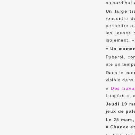
aujourd'hui 
Un large tr
rencontre d
permettre au
les jeunes 
isolement. »
« Un momen
Puberté, con
été un temps
Dans le cad
visible dans
«
Des trava
Longère », e
Jeudi 19 ma
jeux de pal
Le 25 mars,
« Chance et