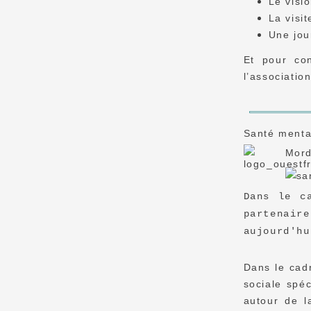
Le visi
La visi
Une jou
Et pour co
l’associatio
Santé menta
Mord
Dans le c
partenair
aujourd'hu
Dans le cadr
sociale spé
autour de l