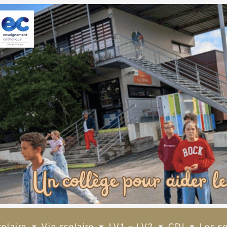
colaire
Vie scolaire
LV1 ~ LV2
CDI
Les s