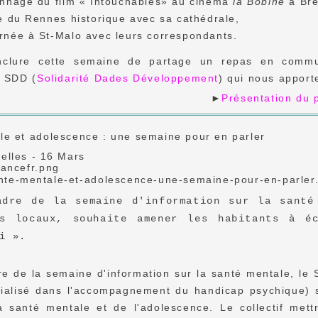
onnage du film « Intouchables» au cinéma
la Bobine
à Bré
te du Rennes historique avec sa cathédrale,
rnée à St-Malo avec leurs correspondants.
nclure cette semaine de partage un repas en commun
n SDD (
Solidarité Dades Développement
) qui nous apport
►
Présentation du p
le et adolescence : une semaine pour en parler
elles - 16 Mars
adre de la semaine d'information sur la santé
es locaux, souhaite amener les habitants à é
i ».
e de la semaine d'information sur la santé mentale, le 
cialisé dans l'accompagnement du handicap psychique) s
a santé mentale et de l'adolescence. Le collectif mett