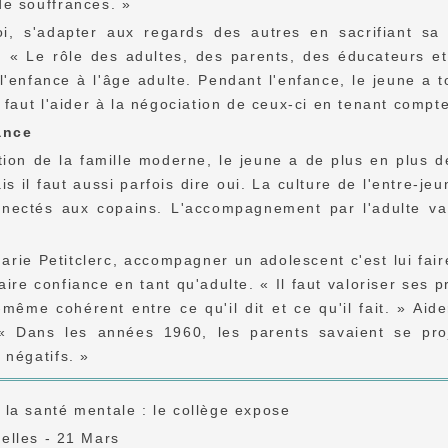
de souffrances. »
oi, s'adapter aux regards des autres en sacrifiant sa
t. « Le rôle des adultes, des parents, des éducateurs 
'enfance à l'âge adulte. Pendant l'enfance, le jeune a to
l faut l'aider à la négociation de ceux-ci en tenant compte
ance
tion de la famille moderne, le jeune a de plus en plus de
is il faut aussi parfois dire oui. La culture de l'entre-je
nnectés aux copains. L'accompagnement par l'adulte va ê
rie Petitclerc, accompagner un adolescent c'est lui faire
aire confiance en tant qu'adulte. « Il faut valoriser ses 
i-même cohérent entre ce qu'il dit et ce qu'il fait. » Ai
 « Dans les années 1960, les parents savaient se proje
 négatifs. »
la santé mentale : le collège expose
elles - 21 Mars