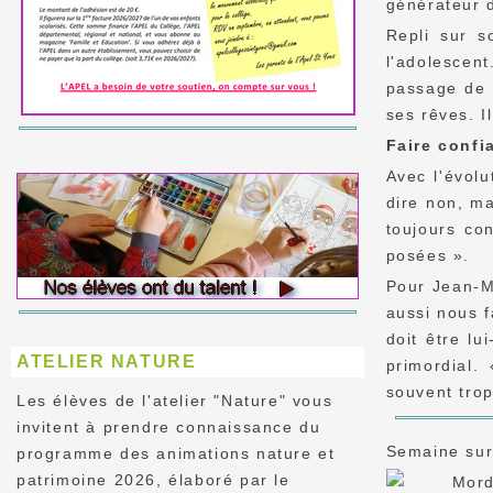
générateur 
Repli sur s
l'adolescen
passage de l
ses rêves. I
Faire confi
Avec l'évolu
dire non, ma
toujours co
posées ».
Pour Jean-Ma
aussi nous f
doit être lu
ATELIER NATURE
primordial.
souvent trop
Les élèves de l'atelier "Nature" vous
invitent à prendre connaissance du
Semaine sur 
programme des animations nature et
patrimoine 2026, élaboré par le
Mord