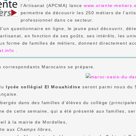
l’Artisanat (APCMA) lance
www.oriente-metiers.
permettre de découvrir les 250 métiers de l’arti
professionnel dans ce secteur.
 d’un questionnaire en ligne, le jeune peut découvrir, déte
’artisanat, en fonction de ses goûts, ses intérêts, les univ
s forme de familles de métiers, donnent directement acc
at.info
.
es correspondants Marocains se prépare.
 du
lycée collègial El Mouahidine
seront parmi nous du 5
rançaise.
ébergés dans des familles d’élèves du collège (principal
e de cette semaine, qui a été présenté aux familles, se
eil à la mairie de Mordelles,
ite aux
Champs libres,