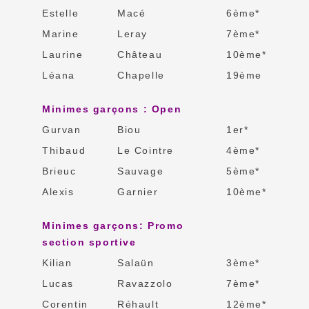
Estelle
Macé
6ème*
Marine
Leray
7ème*
Laurine
Château
10ème*
Léana
Chapelle
19ème
Minimes garçons : Open
Gurvan
Biou
1er*
Thibaud
Le Cointre
4ème*
Brieuc
Sauvage
5ème*
Alexis
Garnier
10ème*
Minimes garçons: Promo
section sportive
Kilian
Salaün
3ème*
Lucas
Ravazzolo
7ème*
Corentin
Réhault
12ème*