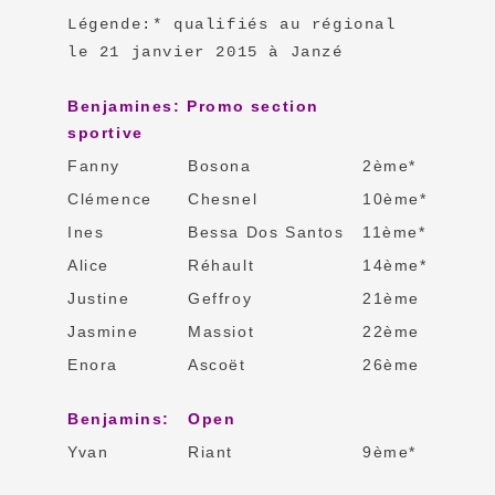
Légende:* qualifiés au régional
le 21 janvier 2015 à Janzé
Benjamines: Promo section
sportive
Fanny
Bosona
2ème*
Clémence
Chesnel
10ème*
Ines
Bessa Dos Santos
11ème*
Alice
Réhault
14ème*
Justine
Geffroy
21ème
Jasmine
Massiot
22ème
Enora
Ascoët
26ème
Benjamins:
Open
Yvan
Riant
9ème*