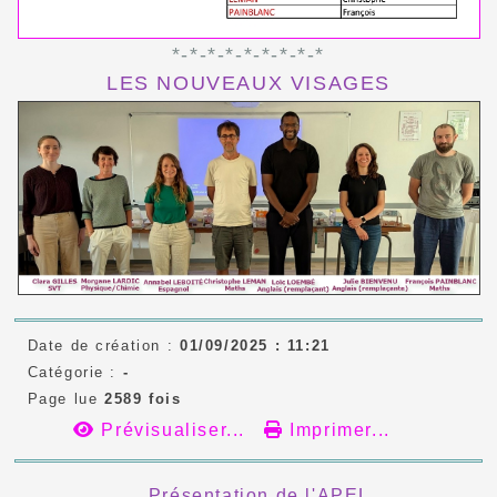
*-*-*-*-*-*-*-*-*
LES NOUVEAUX VISAGES
Date de création :
01/09/2025 : 11:21
Catégorie :
-
Page lue
2589 fois
Prévisualiser...
Imprimer...
Présentation de l'APEL