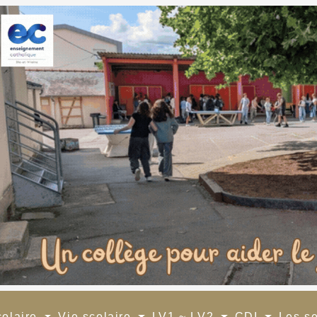
colaire
Vie scolaire
LV1 ~ LV2
CDI
Les s