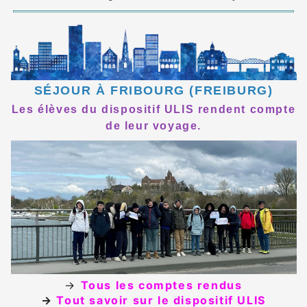
SÉJOUR À FRIBOURG (FREIBURG)
Les élèves du dispositif ULIS rendent compte
de leur voyage.
→
Tous les comptes rendus
→
Tout savoir sur le dispositif ULIS