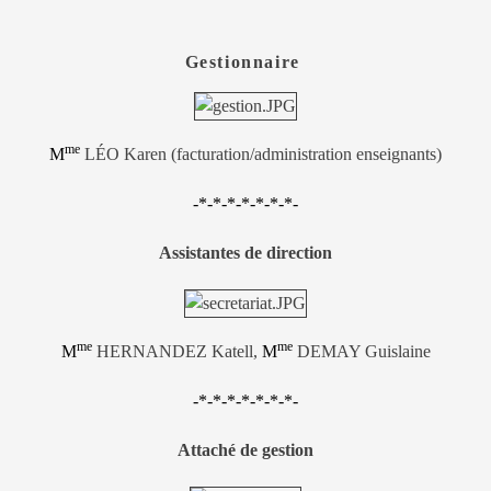
Gestionnaire
me
M
LÉO Karen (facturation/administration enseignants)
-*-*-*-*-*-*-*-
Assistantes de direction
me
me
M
HERNANDEZ Katell,
M
DEMAY Guislaine
-*-*-*-*-*-*-*-
Attaché de gestion